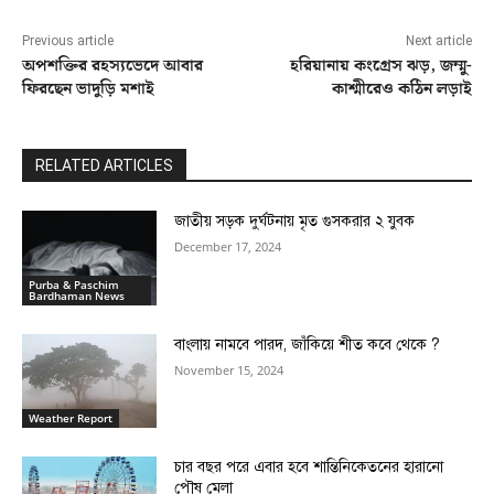
Previous article
Next article
অপশক্তির রহস্যভেদে আবার
হরিয়ানায় কংগ্রেস ঝড়, জম্মু-
ফিরছেন ভাদুড়ি মশাই
কাশ্মীরেও কঠিন লড়াই
RELATED ARTICLES
জাতীয় সড়ক দুর্ঘটনায় মৃত গুসকরার ২ যুবক
December 17, 2024
Purba & Paschim
Bardhaman News
বাংলায় নামবে পারদ, জাঁকিয়ে শীত কবে থেকে ?
November 15, 2024
Weather Report
চার বছর পরে এবার হবে শান্তিনিকেতনের হারানো
পৌষ মেলা