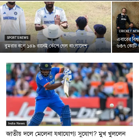
CRICKET NE
SPORTS NEWS
এবারের বিশ্
বুমরার বলে ১৪৯ রানেই কেঁপে গেল বাংলাদেশ
৬৩৭ কোটি
India News
জাতীয় দলে মেলেনা যথাযোগ্য সুযোগ? মুখ খুললেন