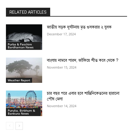
RELATED ARTICLES
জাতীয় সড়ক দুর্ঘটনায় মৃত গুসকরার ২ যুবক
December 17, 2024
Purba & Paschim
Bardhaman News
বাংলায় নামবে পারদ, জাঁকিয়ে শীত কবে থেকে ?
November 15, 2024
Weather Report
চার বছর পরে এবার হবে শান্তিনিকেতনের হারানো
পৌষ মেলা
November 14, 2024
Purulia, Birbhum &
Bankura News