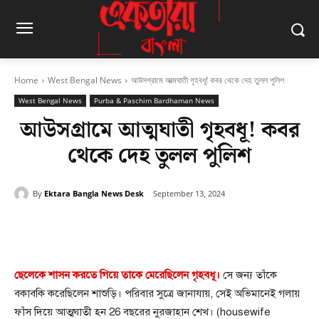
Home
West Bengal News
আউসগ্রামে আত্মঘাতী গৃহবধূ! কবর থেকে দেহ তুলল পুলিশ
West Bengal News
Purba & Paschim Bardhaman News
আউসগ্রামে আত্মঘাতী গৃহবধূ! কবর
থেকে দেহ তুলল পুলিশ
By
Ektara Bangla News Desk
September 13, 2024
Facebook
Twitter
Pinterest
ছেলেকে শাসন করতে গিয়ে তাকে মেরেছিলেন গৃহবধূ।
সে জন্য তাঁকে
বকাবকি করেছিলেন শাশুড়ি। পরিবার সুত্রে জানাযায়, সেই অভিমানেই গলায়
ফাঁস দিয়ে আত্মঘাতী হন 26 বছরের নুরজাহান শেখ। (housewife