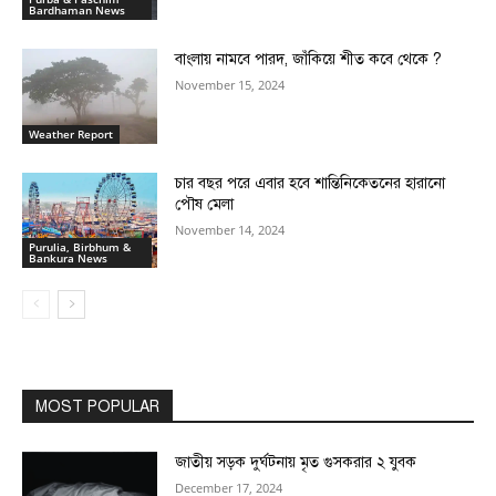
Bardhaman News
বাংলায় নামবে পারদ, জাঁকিয়ে শীত কবে থেকে ?
November 15, 2024
Weather Report
চার বছর পরে এবার হবে শান্তিনিকেতনের হারানো
পৌষ মেলা
November 14, 2024
Purulia, Birbhum &
Bankura News
MOST POPULAR
জাতীয় সড়ক দুর্ঘটনায় মৃত গুসকরার ২ যুবক
December 17, 2024