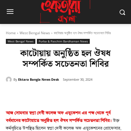
Home
West Bengal News
কাটোয়ায় অনুষ্ঠিত হল ঔষধ সম্পর্কিত সচেতনতা শিবির
West Bengal News
Purba & Paschim Bardhaman News
কাটোয়ায় অনুষ্ঠিত হল ঔষধ
সম্পর্কিত সচেতনতা শিবির
By
Ektara Bangla News Desk
September 30, 2024
Facebook
Twitter
Pinterest
আজ সোমবার স্বপ্না দেবী কলেজ অফ এডুকেশন এর পক্ষ থেকে পূর্ব
বর্ধমানের কাটোয়াতে অনুষ্ঠিত হল ঔষধ সম্পর্কিত সচেতনতা শিবির।
উক্ত
কর্মসূচিতে উপস্থিত ছিলেন স্বপ্না দেবী কলেজ অফ এডুকেশনের প্রোফেসার,