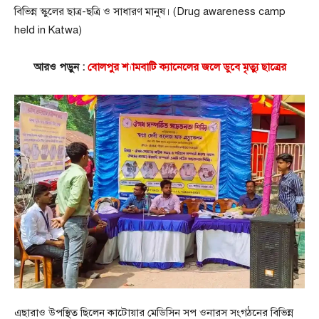
বিভিন্ন স্কুলের ছাত্র-ছত্রি ও সাধারণ মানুষ। (Drug awareness camp
held in Katwa)
আরও পড়ুন :
বোলপুর শ্যামবাটি ক্যানেলের জলে ডুবে মৃত্যু ছাত্রের
এছারাও উপস্থিত ছিলেন কাটোয়ার মেডিসিন সপ ওনারস সংগঠনের বিভিন্ন